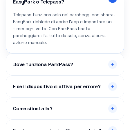
EasyPark o Telepass?
Telepass funziona solo nei parcheggi con sbarra.
EasyPark richiede di aprire l’app e impostare un
timer ogni volta. Con ParkPass basta
parcheggiare: fa tutto da solo, senza alcuna
azione manuale.
Dove funziona ParkPass?
È attivo nelle principali città italiane con strisce
blu gestite dai comuni partner. La rete si
E se il dispositivo si attiva per errore?
espande costantemente, settimana dopo
settimana.
Usa sensori di prossimità e GPS avanzati per
rilevare l’effettiva sosta su strisce blu. Ricevi
Come si installa?
sempre una notifica push istantanea all’inizio e
alla fine di ogni sessione.
Si applica al parabrezza in pochi secondi: nessun
attrezzo, cavo o configurazione complessa. Una